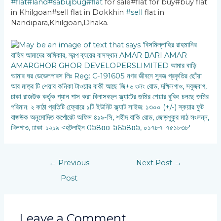
#flat
#land
#sabujbug
#flat
for sale#flat for buy#buy flat
in Khilgoan#sell flat in Dokkhin
#sell
flat in
Nandipara,Khilgoan,Dhaka.
←
Previous
Next Post
→
Post
Leave a Comment