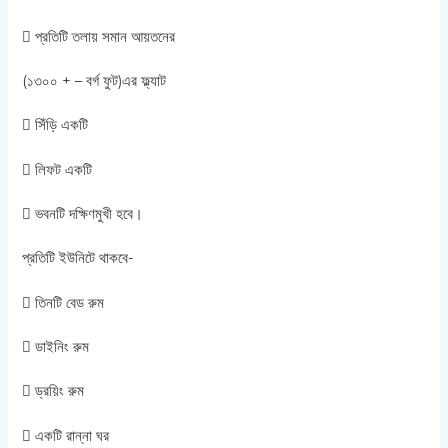
 প্রতিটি তলায় সমান আয়তনের
(১৩০০ + – বর্গ ফুট)এর ফ্ল্যাট
 সিঁড়ি একটি
 লিফট একটি
 ভবনটি দক্ষিণমুখী হবে।
প্রতিটি ইউনিটে থাকবে-
 তিনটি বেড রুম
 ডাইনিং রুম
 ড্রয়িং রুম
 একটি রান্না ঘর