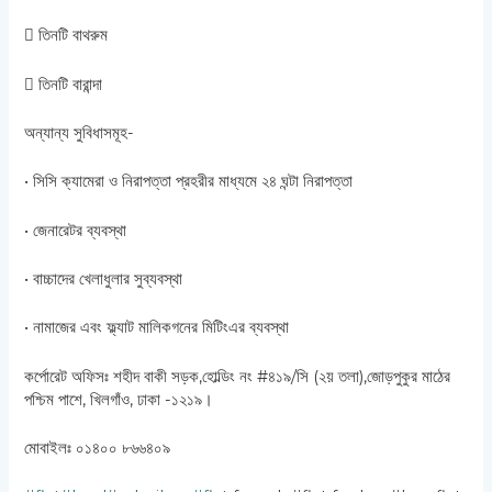
 তিনটি বাথরুম
 তিনটি বারান্দা
অন্যান্য সুবিধাসমূহ-
• সিসি ক্যামেরা ও নিরাপত্তা প্রহরীর মাধ্যমে ২৪ ঘন্টা নিরাপত্তা
• জেনারেটর ব্যবস্থা
• বাচ্চাদের খেলাধুলার সুব্যবস্থা
• নামাজের এবং ফ্ল্যাট মালিকগনের মিটিংএর ব্যবস্থা
কর্পোরেট অফিসঃ শহীদ বাকী সড়ক,হোল্ডিং নং #৪১৯/সি (২য় তলা),জোড়পুকুর মাঠের
পশ্চিম পাশে, খিলগাঁও, ঢাকা -১২১৯।
মোবাইলঃ ০১৪০০ ৮৬৬৪০৯